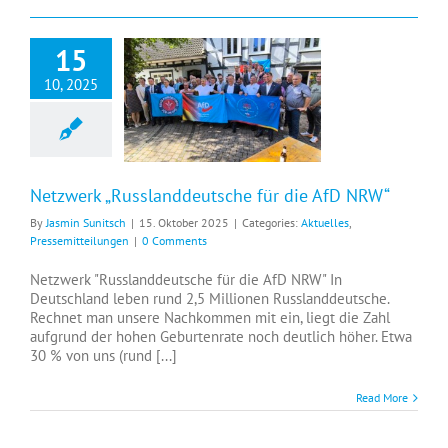
15
10, 2025
Netzwerk „Russlanddeutsche für die AfD NRW“
Netzwerk „Russlanddeutsche für die AfD NRW“
By
Jasmin Sunitsch
|
15. Oktober 2025
|
Categories:
Aktuelles
,
Pressemitteilungen
|
0 Comments
Netzwerk "Russlanddeutsche für die AfD NRW" In
Deutschland leben rund 2,5 Millionen Russlanddeutsche.
Rechnet man unsere Nachkommen mit ein, liegt die Zahl
aufgrund der hohen Geburtenrate noch deutlich höher. Etwa
30 % von uns (rund [...]
Read More