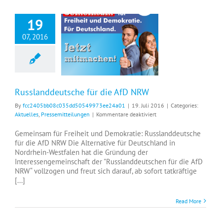
19
07, 2016
Russlanddeutsche für die AfD NRW
Russlanddeutsche für die AfD NRW
By
fcc2405bb08c035dd50549973ee24a01
|
19. Juli 2016
|
Categories:
für
Aktuelles
,
Pressemitteilungen
|
Kommentare deaktiviert
Russlanddeutsche
für
Gemeinsam für Freiheit und Demokratie: Russlanddeutsche
die
für die AfD NRW Die Alternative für Deutschland in
AfD
Nordrhein-Westfalen hat die Gründung der
NRW
Interessengemeinschaft der "Russlanddeutschen für die AfD
NRW“ vollzogen und freut sich darauf, ab sofort tatkräftige
[...]
Read More