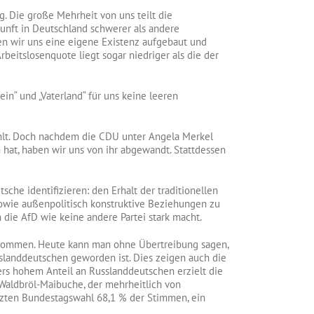
 Die große Mehrheit von uns teilt die
kunft in Deutschland schwerer als andere
 wir uns eine eigene Existenz aufgebaut und
eitslosenquote liegt sogar niedriger als die der
in“ und „Vaterland“ für uns keine leeren
hlt. Doch nachdem die CDU unter Angela Merkel
 hat, haben wir uns von ihr abgewandt. Stattdessen
sche identifizieren: den Erhalt der traditionellen
sowie außenpolitisch konstruktive Beziehungen zu
 die AfD wie keine andere Partei stark macht.
genommen. Heute kann man ohne Übertreibung sagen,
sslanddeutschen geworden ist. Dies zeigen auch die
ers hohem Anteil an Russlanddeutschen erzielt die
k Waldbröl-Maibuche, der mehrheitlich von
tzten Bundestagswahl 68,1 % der Stimmen, ein