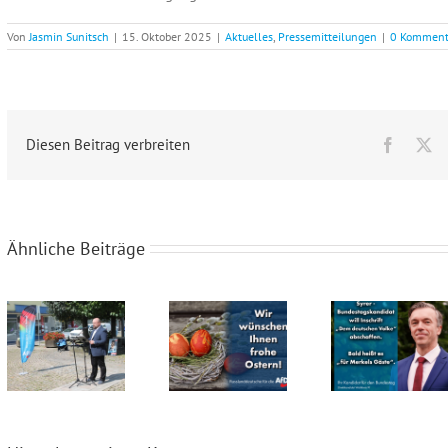
Von
Jasmin Sunitsch
|
15. Oktober 2025
|
Aktuelles
,
Pressemitteilungen
|
0 Komment
Diesen Beitrag verbreiten
Facebo
X
Ähnliche Beiträge
Veranstaltung am 07.08.2021 mit Maxim Dyck
Frohe Ostern!
Syrer will Inschrift „Dem deutschen Volke“ abschaffen