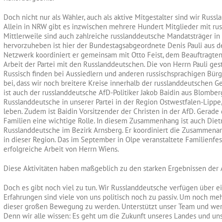
Doch nicht nur als Wähler, auch als aktive Mitgestalter sind wir Rus
Allein in NRW gibt es inzwischen mehrere Hundert Mitglieder mit ru
Mittlerweile sind auch zahlreiche russlanddeutsche Mandatsträger i
hervorzuheben ist hier der Bundestagsabgeordnete Denis Pauli aus 
Netzwerk koordiniert er gemeinsam mit Otto Feist, dem Beauftragten 
Arbeit der Partei mit den Russlanddeutschen. Die von Herrn Pauli ge
Russisch finden bei Aussiedlern und anderen russischsprachigen Bür
bei, dass wir noch breitere Kreise innerhalb der russlanddeutschen
ist auch der russlanddeutsche AfD-Politiker Jakob Baidin aus Blomberg
Russlanddeutsche in unserer Partei in der Region Ostwestfalen-Lippe,
leben. Zudem ist Baidin Vorsitzender der Christen in der AfD. Gerade 
Familien eine wichtige Rolle. In diesem Zusammenhang ist auch Diet
Russlanddeutsche im Bezirk Arnsberg. Er koordiniert die Zusammena
in dieser Region. Das im September in Olpe veranstaltete Familienfest
erfolgreiche Arbeit von Herrn Wiens.
Diese Aktivitäten haben maßgeblich zu den starken Ergebnissen der 
Doch es gibt noch viel zu tun. Wir Russlanddeutsche verfügen über ein
Erfahrungen sind viele von uns politisch noch zu passiv. Um noch mehr
dieser großen Bewegung zu werden. Unterstützt unser Team und wer
Denn wir alle wissen: Es geht um die Zukunft unseres Landes und uns