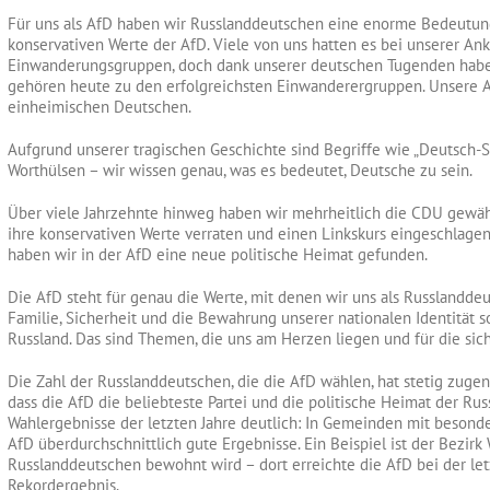
Für uns als AfD haben wir Russlanddeutschen eine enorme Bedeutung.
konservativen Werte der AfD. Viele von uns hatten es bei unserer An
Einwanderungsgruppen, doch dank unserer deutschen Tugenden haben
gehören heute zu den erfolgreichsten Einwanderergruppen. Unsere Arb
einheimischen Deutschen.
Aufgrund unserer tragischen Geschichte sind Begriffe wie „Deutsch-Se
Worthülsen – wir wissen genau, was es bedeutet, Deutsche zu sein.
Über viele Jahrzehnte hinweg haben wir mehrheitlich die CDU gewä
ihre konservativen Werte verraten und einen Linkskurs eingeschlagen
haben wir in der AfD eine neue politische Heimat gefunden.
Die AfD steht für genau die Werte, mit denen wir uns als Russlanddeut
Familie, Sicherheit und die Bewahrung unserer nationalen Identität 
Russland. Das sind Themen, die uns am Herzen liegen und für die sich
Die Zahl der Russlanddeutschen, die die AfD wählen, hat stetig zu
dass die AfD die beliebteste Partei und die politische Heimat der Ru
Wahlergebnisse der letzten Jahre deutlich: In Gemeinden mit besond
AfD überdurchschnittlich gute Ergebnisse. Ein Beispiel ist der Bezir
Russlanddeutschen bewohnt wird – dort erreichte die AfD bei der le
Rekordergebnis.