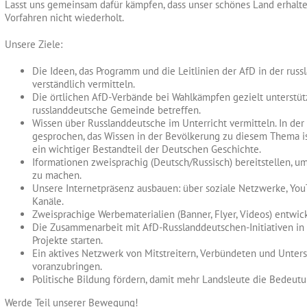
Lasst uns gemeinsam dafür kämpfen, dass unser schönes Land erhalten
Vorfahren nicht wiederholt.
Unsere Ziele:
Die Ideen, das Programm und die Leitlinien der AfD in der r
verständlich vermitteln.
Die örtlichen AfD-Verbände bei Wahlkämpfen gezielt unterstü
russlanddeutsche Gemeinde betreffen.
Wissen über Russlanddeutsche im Unterricht vermitteln. In de
gesprochen, das Wissen in der Bevölkerung zu diesem Thema is
ein wichtiger Bestandteil der Deutschen Geschichte.
Iformationen zweisprachig (Deutsch/Russisch) bereitstellen, um
zu machen.
Unsere Internetpräsenz ausbauen: über soziale Netzwerke, You
Kanäle.
Zweisprachige Werbematerialien (Banner, Flyer, Videos) entwic
Die Zusammenarbeit mit AfD-Russlanddeutschen-Initiativen i
Projekte starten.
Ein aktives Netzwerk von Mitstreitern, Verbündeten und Unter
voranzubringen.
Politische Bildung fördern, damit mehr Landsleute die Bedeu
Werde Teil unserer Bewegung!