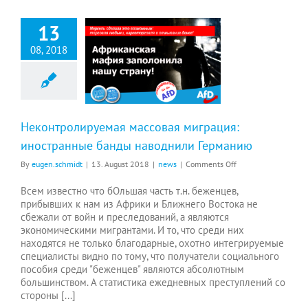
13
08, 2018
Неконтролируемая массовая миграция: иностранные банды наводнили Германию
Неконтролируемая массовая миграция:
иностранные банды наводнили Германию
on
By
eugen.schmidt
|
13. August 2018
|
news
|
Comments Off
Неконтролируемая
массовая
Всем известно что бОльшая часть т.н. беженцев,
миграция:
прибывших к нам из Африки и Ближнего Востока не
иностранные
сбежали от войн и преследований, а являются
банды
экономическими мигрантами. И то, что среди них
наводнили
находятся не только благодарные, охотно интегрируемые
Германию
специалисты видно по тому, что получатели социального
пособия среди "беженцев" являются абсолютным
большинством. A cтатистика ежедневных преступлений со
стороны [...]