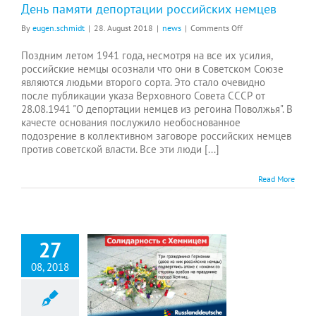
День памяти депортации российских немцев
on
By
eugen.schmidt
|
28. August 2018
|
news
|
Comments Off
День
памяти
Поздним летом 1941 года, несмотря на все их усилия,
депортации
российские немцы осознали что они в Советском Союзе
российских
являются людьми второго сорта. Это стало очевидно
немцев
после публикации указа Верховного Совета СССР от
28.08.1941 "О депортации немцев из регоина Поволжья". В
качесте основания послужило необоснованное
подозрение в коллективном заговоре российских немцев
против советской власти. Все эти люди [...]
Read More
27
08, 2018
Солидарность с Хемницем