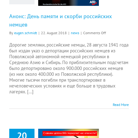
Анонс: День памяти и скорби российских
немцев
on
By
eugen.schmidt
|
22. August 2018
|
news
|
Comments Off
Анонс:
День
Дорогие земляки, российские немцы, 28 августа 1941 года
памяти
был издан указ о депортации российских немцев из
и
Поволжской автономной немецкой республики в
скорби
Среднюю Азию и Сибирь. По приблизительным подсчетам
российских
было депортировано около 900.000 российских немцев
немцев
(из них около 400.000 из Поволжской республики).
Многие тысячи погибли при транспортировке в
нечеловеческих условиях и еще больше в трудовых
лагерях. [...]
Read More
20