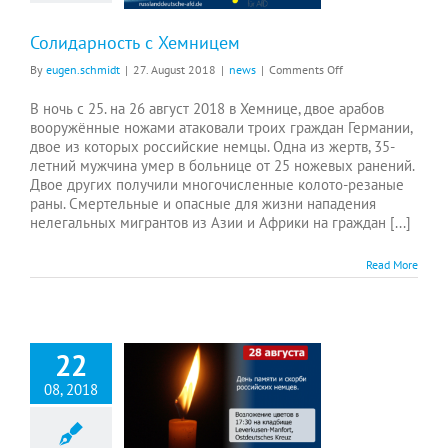
Солидарность с Хемницем
on
By
eugen.schmidt
|
27. August 2018
|
news
|
Comments Off
Солидарность
с
В ночь с 25. на 26 август 2018 в Хемнице, двое арабов
Хемницем
вооружённые ножами атаковали троих граждан Германии,
двое из которых российские немцы. Одна из жертв, 35-
летний мужчина умер в больнице от 25 ножевых ранений.
Двое других получили многочисленные колото-резаные
раны. Смертельные и опасные для жизни нападения
нелегальных мигрантов из Азии и Африки на граждан [...]
Read More
22
08, 2018
Анонс: День памяти и скорби российских немцев