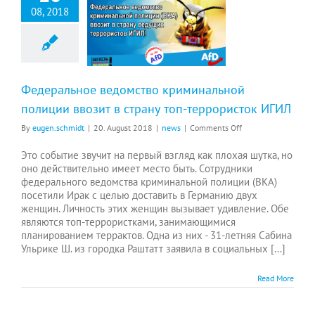
08, 2018
Федеральное ведомство криминальной полиции ввозит в страну топ-террористок ИГИЛ
Федеральное ведомство криминальной
полиции ввозит в страну топ-террористок ИГИЛ
on
By
eugen.schmidt
|
20. August 2018
|
news
|
Comments Off
Федеральное
ведомство
Это событие звучит на первый взгляд как плохая шуткa, но
криминальной
оно действительно имеет место быть. Сотрудники
полиции
федерального ведомства криминальной полиции (BKA)
ввозит
посетили Ирак с целью доставить в Германию двух
в
женщин. Личность этих женщин вызывает удивление. Обе
страну
являются топ-террористками, занимающимися
топ-
планированием террактов. Одна из них - 31-летняя Сабина
террористок
Ульрике Ш. из городка Раштатт заявила в социальных [...]
ИГИЛ
Read More