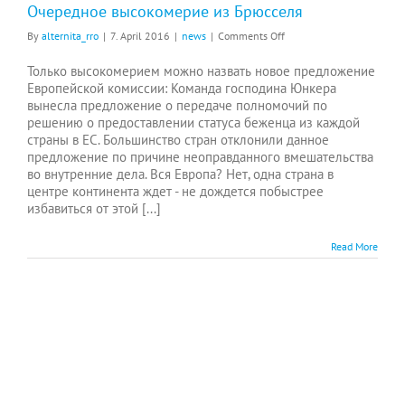
Очередное высокомерие из Брюсселя
on
By
alternita_rro
|
7. April 2016
|
news
|
Comments Off
Очередное
высокомерие
Только высокомерием можно назвать новое предложение
из
Европейской комиссии: Команда господина Юнкера
Брюсселя
вынесла предложение о передачe полномочий по
решению о предоставлении статуса беженца из каждой
страны в ЕС. Большинство стран отклонили данное
предложение по причине неоправданного вмешательства
во внутренние дела. Вся Европа? Нет, одна страна в
центре континента ждет - не дождется побыстрее
избавиться от этой [...]
Read More