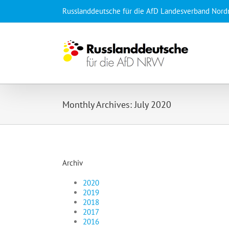
Skip
Russlanddeutsche für die AfD Landesverband Nord
to
content
Monthly Archives:
July 2020
Archiv
2020
2019
2018
2017
2016