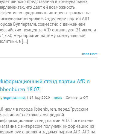
будет широко представлена в коммунальных
политики
парламентах, что дает ей возможность
в
эффективно предтавлять интересы граждан на
Вуппертале
коммунальном уровне. Отделение партии AfD
21
города Вупперталя, совместно с движением
августа
российских немцев за AfD организуют 21 августа
в 17:30 мероприятие на тему коммунальной
политики, а [...]
Read More
Информационный стенд партии AfD в
Ibbenbüren 18.07.
on
By
eugen.schmidt
|
19. July 2020
|
news
|
Comments Off
Информационный
стенд
18 июля в городе Ibbenbüren, перед "русским
партии
магазином" состоялся очередной
AfD
информационный стенд партии AfD. Посетители
в
магазина с интересом получали информацию из
Ibbenbüren
первых рук о целях и задачах партии AfD. AfD на