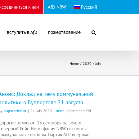
исоединиться к нам
AfD NRW
Русский
вступить в AfD
пожертвование
Home
2020
July
Анонс: Доклад на тему коммунальной
политики в Вуппертале 21 августа
on
By
eugen.schmidt
|
24. July 2020
|
news
|
Comments Off
Анонс:
Доклад
Дорогие земляки! 13 сентября на земле
на
Северный Рейн-Верстфалия NRW состоятся
тему
коммунальные выборы. Партия AfD впервые
коммунальной