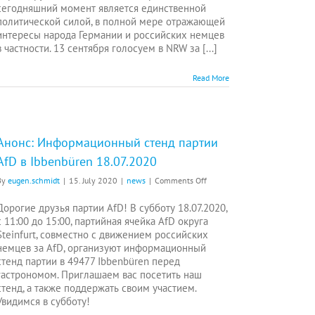
18.07.
сегодняшний момент является единственной
политической силой, в полной мере отражающей
интересы народа Германии и российских немцев
в частности. 13 сентября голосуем в NRW за [...]
Read More
Анонс: Информационный стенд партии
AfD в Ibbenbüren 18.07.2020
on
By
eugen.schmidt
|
15. July 2020
|
news
|
Comments Off
Анонс:
Информационный
Дорогие друзья партии AfD! В субботу 18.07.2020,
стенд
с 11:00 до 15:00, партийная ячейка AfD округа
партии
Steinfurt, совместно с движением российских
AfD
немцев за AfD, организуют информационный
в
стенд партии в 49477 Ibbenbüren перед
Ibbenbüren
гастрономом. Приглашаем вас посетить наш
18.07.2020
стенд, а также поддержать своим участием.
Увидимся в субботу!