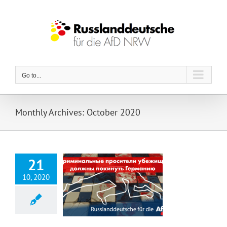
Skip
to
content
Go to...
Monthly Archives:
October 2020
21
10, 2020
Криминальные просители убежища должны покинуть Германию