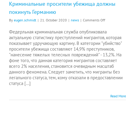
Криминальные просители убежища должны
покинуть Германию
on
By
eugen.schmidt
|
21. October 2020
|
news
|
Comments Off
Криминальные
просители
Федерльная криминальная служба опубликовала
убежища
актуальную статистику преступлений мигрантов, которая
должны
показывает удручающую картину. В категории "убийство"
покинуть
просители убежища составляют 14,9% преступников,
Германию
"нанесение тяжелых телесных повреждений" - 13,2%. На
фоне того, что данная категория мигрантов составляет
всего 2% населения, становится очевидным масштаб
данного феномена. Следует заметить, что мигранты без
легального статуса, тем, кому отказали в предоставлении
статуса [...]
Read More