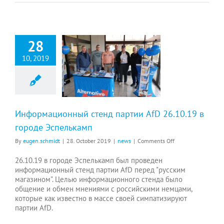
28
10, 2019
Информационный стенд партии AfD 26.10.19 в городе Эспелькамп
Информационный стенд партии AfD 26.10.19 в
городе Эспелькамп
on
By
eugen.schmidt
|
28. October 2019
|
news
|
Comments Off
Информационный
стенд
26.10.19 в городе Эспелькамп был проведен
партии
информационный стенд партии AfD перед "русским
AfD
магазином". Целью информационного стенда было
26.10.19
общение и обмен мнениями с российскими немцами,
в
которые как известно в массе своей симпатизируют
городе
партии AfD.
Эспелькамп