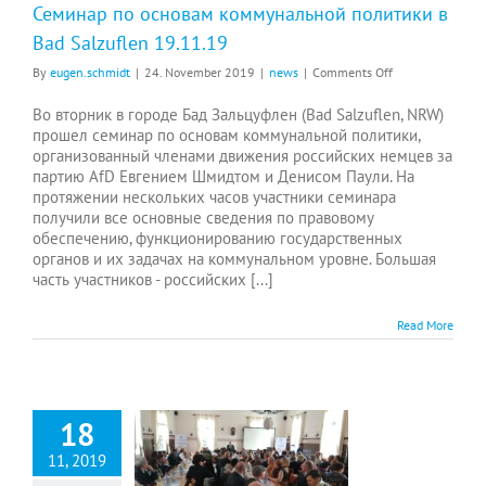
Семинар по основам коммунальной политики в
Bad Salzuflen 19.11.19
on
By
eugen.schmidt
|
24. November 2019
|
news
|
Comments Off
Семинар
по
Во вторник в городе Бад Зальцуфлен (Bad Salzuflen, NRW)
основам
прошел семинар по основам коммунальной политики,
коммунальной
организованный членами движения российских немцев за
политики
партию AfD Евгением Шмидтом и Денисом Паули. На
в
протяжении нескольких часов участники семинара
Bad
получили все основные сведения по правовому
Salzuflen
обеспечению, функционированию государственных
19.11.19
органов и их задачах на коммунальном уровне. Большая
часть участников - российских [...]
Read More
18
11, 2019
Конгресс российских немцев в Вуппертале 17.11.19