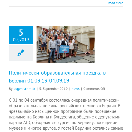
Read More
5
09, 2019
Политически-образовательная поездка в Берлин 01.09.19-04.09.19
Политически-образовательная поездка в
Берлин 01.09.19-04.09.19
on
By
eugen.schmidt
|
5. September 2019
|
news
|
Comments Off
Политически-
образовательная
С 01 по 04 сентября состоялась очередная политически-
поездка
образовательная поездка российских немцев в Берлин. В
в
чрезвычайно насыщенной программе были посещение
Берлин
парламента Берлина и Бундестага, общение с депутатами
01.09.19-
партии AfD, обзорная экскурсия по Берлину, посещение
04.09.19
музеев и многое другое. У гостей Берлина остались самые