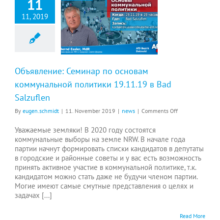
11
11, 2019
Объявление: Семинар по основам коммунальной политики 19.11.19 в Bad Salzuflen
Объявление: Семинар по основам
коммунальной политики 19.11.19 в Bad
Salzuflen
on
By
eugen.schmidt
|
11. November 2019
|
news
|
Comments Off
Объявление:
Семинар
Уважаемые земляки! В 2020 году состоятся
по
коммунальные выборы на земле NRW. В начале года
основам
партии начнут формировать списки кандидатов в депутаты
коммунальной
в городские и районные советы и у вас есть возможность
политики
принять активное участие в коммунальной политике, т.к.
19.11.19
кандидатом можно стать даже не будучи членом партии.
в
Могие имеют самые смутные представления о целях и
Bad
задачах [...]
Salzuflen
Read More