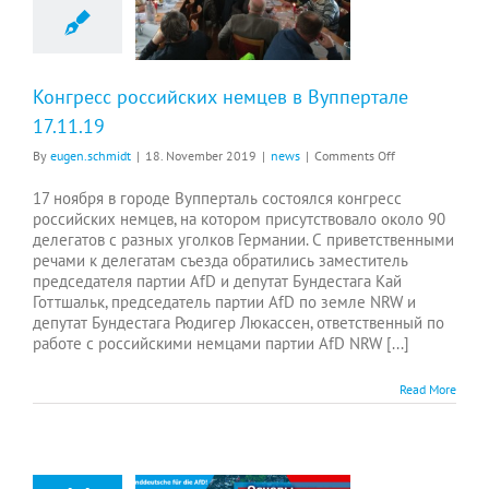
Конгресс российских немцев в Вуппертале
17.11.19
on
By
eugen.schmidt
|
18. November 2019
|
news
|
Comments Off
Конгресс
российских
17 ноября в городе Вупперталь состоялся конгресс
немцев
российских немцев, на котором присутствовало около 90
в
делегатов с разных уголков Германии. С приветственными
Вуппертале
речами к делегатам съезда обратились заместитель
17.11.19
председателя партии AfD и депутат Бундестага Кай
Готтшальк, председатель партии AfD по земле NRW и
депутат Бундестага Рюдигер Люкассен, ответственный по
работе с российскими немцами партии AfD NRW [...]
Read More