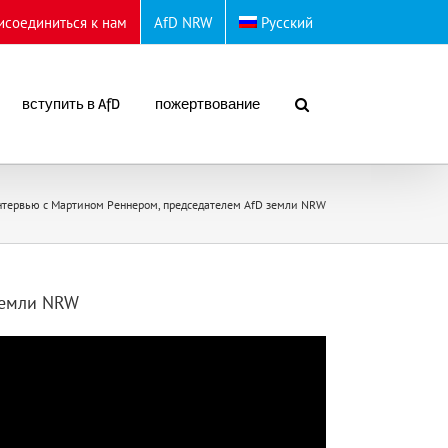
исоединиться к нам
AfD NRW
Русский
вступить в AfD
пожертвование
тервью с Мартином Реннером, председателем AfD земли NRW
земли NRW