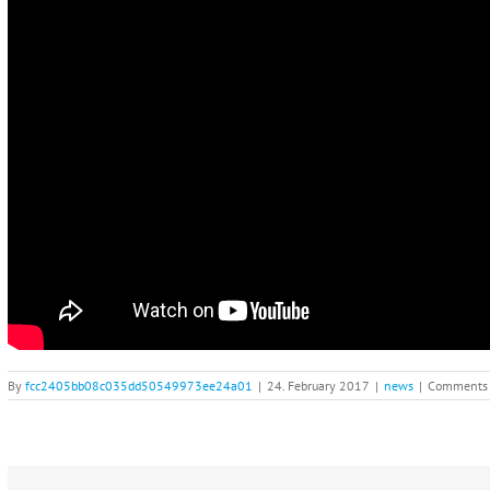
By
fcc2405bb08c035dd50549973ee24a01
|
24. February 2017
|
news
|
Comments 