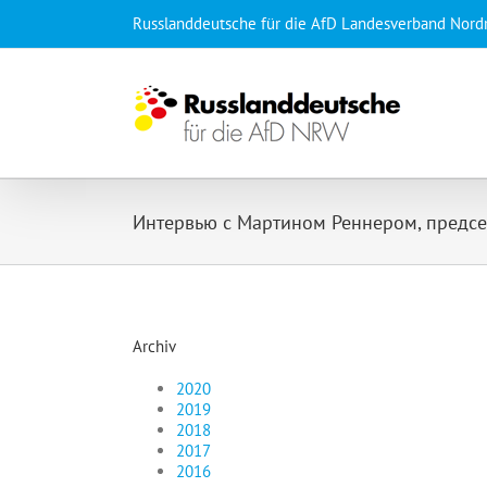
Skip
Russlanddeutsche für die AfD Landesverband Nord
to
content
Интервью с Мартином Реннером, предс
Archiv
2020
2019
2018
2017
2016