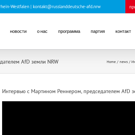
rhein-Westfalen
| kontakt@russlanddeutsche-afd.nrw
пр
новости
о нас
программа
партия
контакт
едателем AfD земли NRW
Home
news
Ин
Интервью с Мартином Реннером, председателем AfD 