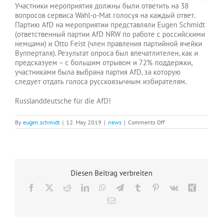
Участники мероприятия должны были ответить на 38
вопросов сервиса Wahl-o-Mat голосуя на каждый ответ.
Партию AfD на мероприятии представляли Eugen Schmidt
(ответственный партии AfD NRW по работе с российскими
немцами) и Otto Feist (член правления партийной ячейки
Вупперталя). Результат опроса был впечатлителен, как и
предсказуем – с большим отрывом и 72% поддержки,
участниками была выбрана партия AfD, за которую
следует отдать голоса русскоязычным избирателям.
Russlanddeutsche für die AfD!
on
By
eugen.schmidt
|
12. May 2019
|
news
|
Comments Off
За
какую
партию
отдать
голоса
русскоязычным
Diesen Beitrag verbreiten
избирателям?
Facebook
X
Reddit
LinkedIn
WhatsApp
Telegram
Tumblr
Pinterest
Vk
Xing
Email