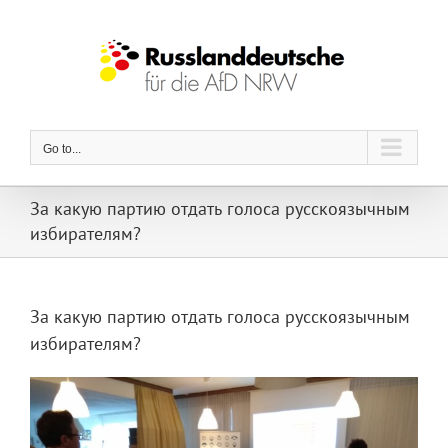
Skip
to
content
Go to...
За какую партию отдать голоса русскоязычным
избирателям?
За какую партию отдать голоса русскоязычным
избирателям?