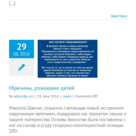
[...]
Read More
29
06, 2016
Мужчины, рожавшие детей
Мужчины, рожавшие детей
on
By
alternita_rro
|
29. June 2016
|
news
|
Comments Off
Мужчины,
рожавшие
Мануэла Швезиг, серьезно считающая левый экстремизм
детей
надуманным явлением, порадовала нас проектом закона о
защите материнства. Основы биологии были поставлены с
ног на голову в угоду гендерно-политкоректной позиции
SPD.