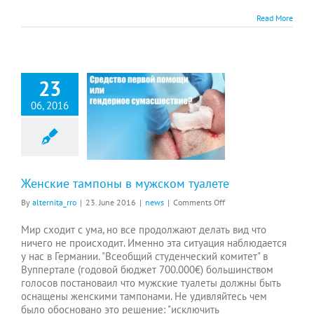
Read More
23
06, 2016
Женские тампоны в мужском туалете
Женские тампоны в мужском туалете
on
By
alternita_rro
|
23. June 2016
|
news
|
Comments Off
Женские
тампоны
Мир сходит с ума, но все продолжают делать вид что
в
ничего не происходит. Именно эта ситуация наблюдается
мужском
у нас в Германии. "Всеобщий студенческий комитет" в
туалете
Вуппертале (годовой бюджет 700.000€) большинством
голосов постановаил что мужские туалеты должны быть
оснащены женскими тампонами. Не удивляйтесь чем
было обосновано это решение: "исключить