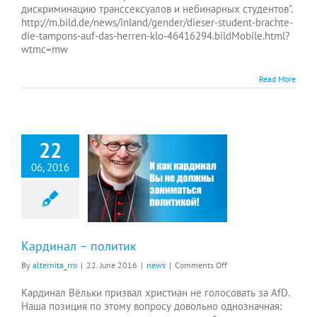
дискриминацию транссексуалов и небинарных студентов".
http://m.bild.de/news/inland/gender/dieser-student-brachte-
die-tampons-auf-das-herren-klo-46416294.bildMobile.html?
wtmc=mw
Read More
22
06, 2016
Кардинал – политик
on
By
alternita_rro
|
22. June 2016
|
news
|
Comments Off
Кардинал
–
Кардинал Вёльки призвал христиан не голосовать за AfD.
политик
Наша позиция по этому вопросу довольно однозначная: