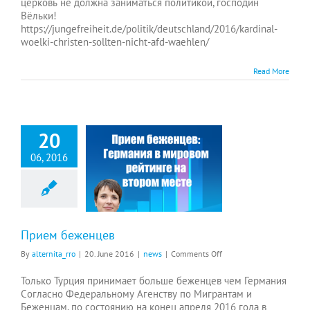
церковь не должна заниматься политикой, господин
Вёльки!
https://jungefreiheit.de/politik/deutschland/2016/kardinal-
woelki-christen-sollten-nicht-afd-waehlen/
Read More
20
06, 2016
Прием беженцев
on
By
alternita_rro
|
20. June 2016
|
news
|
Comments Off
Прием
беженцев
Только Турция принимает больше беженцев чем Германия
Cогласно Федеральному Агенству по Мигрантам и
Беженцам, по состоянию на конец апреля 2016 года в