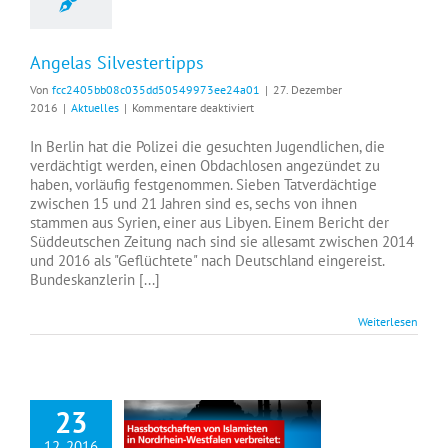
Angelas Silvestertipps
Von
fcc2405bb08c035dd50549973ee24a01
|
27. Dezember
für
2016
|
Aktuelles
|
Kommentare deaktiviert
Angelas
Silvestertipps
In Berlin hat die Polizei die gesuchten Jugendlichen, die
verdächtigt werden, einen Obdachlosen angezündet zu
haben, vorläufig festgenommen. Sieben Tatverdächtige
zwischen 15 und 21 Jahren sind es, sechs von ihnen
stammen aus Syrien, einer aus Libyen. Einem Bericht der
Süddeutschen Zeitung nach sind sie allesamt zwischen 2014
und 2016 als "Geflüchtete" nach Deutschland eingereist.
Bundeskanzlerin [...]
Weiterlesen
23
12, 2016