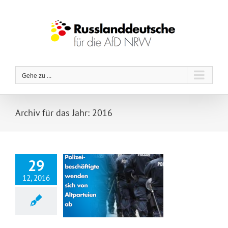
Zum
Inhalt
springen
Gehe zu ...
Archiv für das Jahr:
2016
29
12, 2016
Polizeibeschäftigte wenden sich von Konsensparteien ab