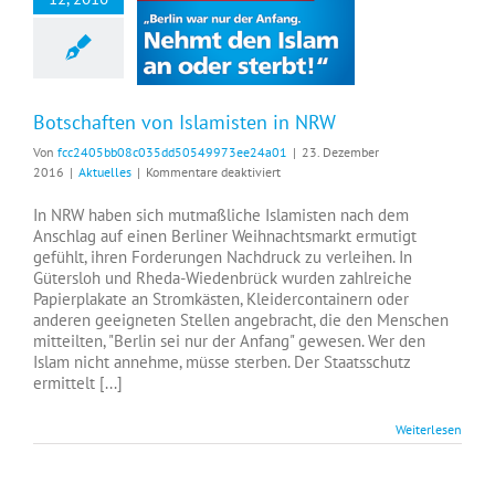
Botschaften von Islamisten in NRW
Botschaften von Islamisten in NRW
Von
fcc2405bb08c035dd50549973ee24a01
|
23. Dezember
für
2016
|
Aktuelles
|
Kommentare deaktiviert
Botschaften
von
In NRW haben sich mutmaßliche Islamisten nach dem
Islamisten
Anschlag auf einen Berliner Weihnachtsmarkt ermutigt
in
gefühlt, ihren Forderungen Nachdruck zu verleihen. In
NRW
Gütersloh und Rheda-Wiedenbrück wurden zahlreiche
Papierplakate an Stromkästen, Kleidercontainern oder
anderen geeigneten Stellen angebracht, die den Menschen
mitteilten, "Berlin sei nur der Anfang" gewesen. Wer den
Islam nicht annehme, müsse sterben. Der Staatsschutz
ermittelt [...]
Weiterlesen