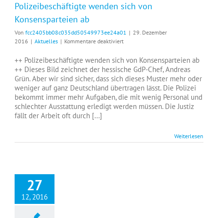
Polizeibeschäftigte wenden sich von
Konsensparteien ab
Von
fcc2405bb08c035dd50549973ee24a01
|
29. Dezember
für
2016
|
Aktuelles
|
Kommentare deaktiviert
Polizeibeschäftigte
wenden
++ Polizeibeschäftigte wenden sich von Konsensparteien ab
sich
++ Dieses Bild zeichnet der hessische GdP-Chef, Andreas
von
Grün. Aber wir sind sicher, dass sich dieses Muster mehr oder
Konsensparteien
weniger auf ganz Deutschland übertragen lässt. Die Polizei
ab
bekommt immer mehr Aufgaben, die mit wenig Personal und
schlechter Ausstattung erledigt werden müssen. Die Justiz
fällt der Arbeit oft durch [...]
Weiterlesen
27
12, 2016