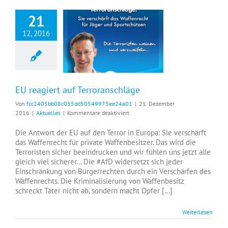
21
12, 2016
EU reagiert auf Terroranschläge
EU reagiert auf Terroranschläge
Von
fcc2405bb08c035dd50549973ee24a01
|
21. Dezember
für
2016
|
Aktuelles
|
Kommentare deaktiviert
EU
reagiert
Die Antwort der EU auf den Terror in Europa: Sie verschärft
auf
das Waffenrecht für private Waffenbesitzer. Das wird die
Terroranschläge
Terroristen sicher beeindrucken und wir fühlen uns jetzt alle
gleich viel sicherer... Die #AfD widersetzt sich jeder
Einschränkung von Bürgerrechten durch ein Verschärfen des
Waffenrechts. Die Kriminalisierung von Waffenbesitz
schreckt Täter nicht ab, sondern macht Opfer [...]
Weiterlesen