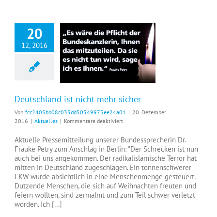
20
12, 2016
Deutschland ist nicht mehr sicher
Deutschland ist nicht mehr sicher
Von
fcc2405bb08c035dd50549973ee24a01
|
20. Dezember
für
2016
|
Aktuelles
|
Kommentare deaktiviert
Deutschland
ist
Aktuelle Pressemitteilung unserer Bundessprecherin Dr.
nicht
Frauke Petry zum Anschlag in Berlin: "Der Schrecken ist nun
mehr
auch bei uns angekommen. Der radikalislamische Terror hat
sicher
mitten in Deutschland zugeschlagen. Ein tonnenschwerer
LKW wurde absichtlich in eine Menschenmenge gesteuert.
Dutzende Menschen, die sich auf Weihnachten freuten und
feiern wollten, sind zermalmt und zum Teil schwer verletzt
worden. Ich [...]