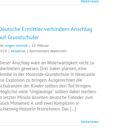
Weiterlesen
Deutsche Ermittler verhindern Anschlag
auf Grundschüler
Von
eugen.schmidt
|
15. Februar
für
2019
|
Aktuelles
|
Kommentare deaktiviert
Deutsche
Ermittler
Dieser Anschlag wäre an Widerwärtigkeit nicht zu
verhindern
überbieten gewesen. Drei Iraker planten, eine
Anschlag
Bombe in der Moorside-Grundschule in Newcastle
auf
zur Explosion zu bringen. Ausgerechnet die
Grundschüler
Schulranzen der Kinder sollten den Tod bringen.
Möglichst viele "Ungläubige" sollten dabei sterben.
In letzter Minute konnten deutsche Fahnder zum
Glück Mohamed A. und zwei Komplizen in
Schleswig-Holstein festnehmen. Das [...]
Weiterlesen