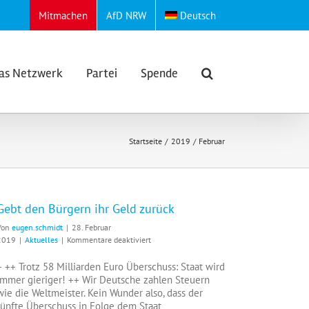
Mitmachen
AfD NRW
Deutsch
as Netzwerk
Partei
Spende
Startseite
2019
Februar
Gebt den Bürgern ihr Geld zurück
Von
eugen.schmidt
|
28. Februar
für
2019
|
Aktuelles
|
Kommentare deaktiviert
Gebt
den
+ ++ Trotz 58 Milliarden Euro Überschuss: Staat wird
Bürgern
immer gieriger! ++ Wir Deutsche zahlen Steuern
ihr
wie die Weltmeister. Kein Wunder also, dass der
Geld
fünfte Überschuss in Folge dem Staat