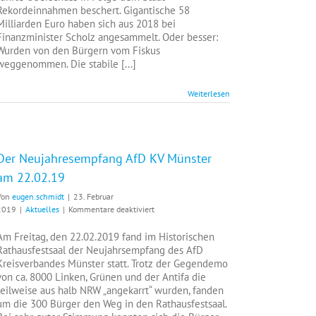
zurück
Rekordeinnahmen beschert. Gigantische 58
Milliarden Euro haben sich aus 2018 bei
Finanzminister Scholz angesammelt. Oder besser:
Wurden von den Bürgern vom Fiskus
weggenommen. Die stabile [...]
Weiterlesen
Der Neujahresempfang AfD KV Münster
am 22.02.19
Von
eugen.schmidt
|
23. Februar
für
2019
|
Aktuelles
|
Kommentare deaktiviert
Der
Neujahresempfang
Am Freitag, den 22.02.2019 fand im Historischen
AfD
Rathausfestsaal der Neujahrsempfang des AfD
KV
Kreisverbandes Münster statt. Trotz der Gegendemo
Münster
von ca. 8000 Linken, Grünen und der Antifa die
am
teilweise aus halb NRW „angekarrt“ wurden, fanden
22.02.19
um die 300 Bürger den Weg in den Rathausfestsaal.