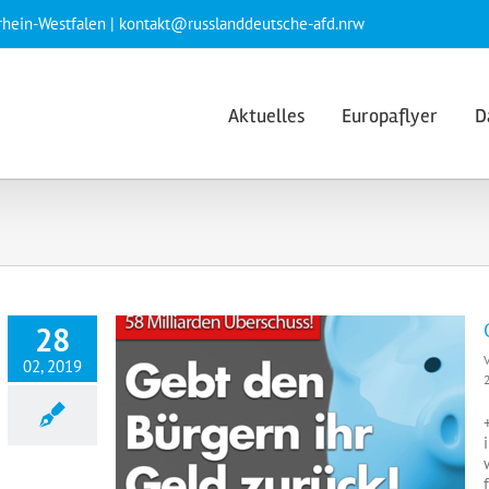
rhein-Westfalen | kontakt@russlanddeutsche-afd.nrw
Aktuelles
Europaflyer
D
28
02, 2019