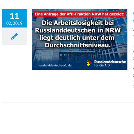
11
02, 2019
Arbeitslosigkeit bei Russlanddeutschen in NRW