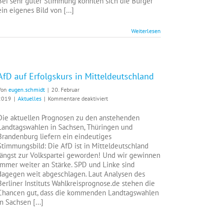
Bei sehr guter Stimmung konnten sich die Bürger
ein eigenes Bild von [...]
Weiterlesen
AfD auf Erfolgskurs in Mitteldeutschland
Von
eugen.schmidt
|
20. Februar
für
2019
|
Aktuelles
|
Kommentare deaktiviert
AfD
auf
Die aktuellen Prognosen zu den anstehenden
Erfolgskurs
Landtagswahlen in Sachsen, Thüringen und
in
Brandenburg liefern ein eindeutiges
Mitteldeutschland
Stimmungsbild: Die AfD ist in Mitteldeutschland
längst zur Volkspartei geworden! Und wir gewinnen
immer weiter an Stärke. SPD und Linke sind
dagegen weit abgeschlagen. Laut Analysen des
Berliner Instituts Wahlkreisprognose.de stehen die
Chancen gut, dass die kommenden Landtagswahlen
in Sachsen [...]