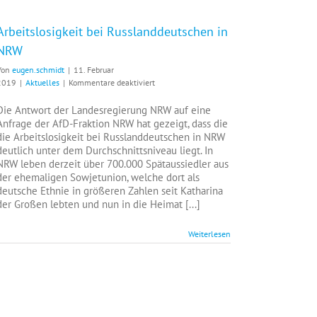
Arbeitslosigkeit bei Russlanddeutschen in
NRW
Von
eugen.schmidt
|
11. Februar
für
2019
|
Aktuelles
|
Kommentare deaktiviert
Arbeitslosigkeit
bei
Die Antwort der Landesregierung NRW auf eine
Russlanddeutschen
Anfrage der AfD-Fraktion NRW hat gezeigt, dass die
in
die Arbeitslosigkeit bei Russlanddeutschen in NRW
NRW
deutlich unter dem Durchschnittsniveau liegt. In
NRW leben derzeit über 700.000 Spätaussiedler aus
der ehemaligen Sowjetunion, welche dort als
deutsche Ethnie in größeren Zahlen seit Katharina
der Großen lebten und nun in die Heimat [...]
Weiterlesen