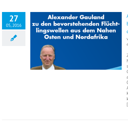
27
05, 2016
Alexander Gauland zu den bevorstehenden Flüchtlingswellen aus dem Nahen Osten und Nordafrika
d
[