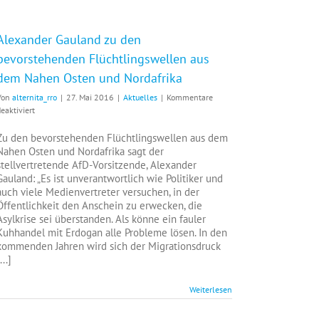
Alexander Gauland zu den
bevorstehenden Flüchtlingswellen aus
dem Nahen Osten und Nordafrika
Von
alternita_rro
|
27. Mai 2016
|
Aktuelles
|
Kommentare
für
eaktiviert
Alexander
Gauland
Zu den bevorstehenden Flüchtlingswellen aus dem
zu
Nahen Osten und Nordafrika sagt der
den
stellvertretende AfD-Vorsitzende, Alexander
bevorstehenden
Gauland: „Es ist unverantwortlich wie Politiker und
Flüchtlingswellen
auch viele Medienvertreter versuchen, in der
aus
Öffentlichkeit den Anschein zu erwecken, die
dem
Asylkrise sei überstanden. Als könne ein fauler
Nahen
Kuhhandel mit Erdogan alle Probleme lösen. In den
Osten
kommenden Jahren wird sich der Migrationsdruck
und
...]
Nordafrika
Weiterlesen