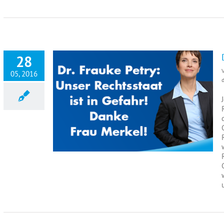
28
05, 2016
d