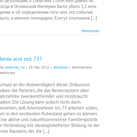
по резолюции, о событиях столетней давности,
когда в Османской Империи было убито 1,5 млн.
армян и об определении того чем это событие
было, а именно геноцидом. Ёзогуз отклонила [...]
Weiterlesen
Rente erst mit 73?
Von
alternita_rro
|
29. Mai 2016
|
Aktuelles
|
Kommentare
für
eaktiviert
Rente
erst
Schuld an der Notwendigkeit dieser Diskussion
mit
haben die Parteien, die das Rentensystem über
73?
Jahrzehnte zweckentfremdet und missbraucht
haben. Die Lösung kann jedoch nicht darin
bestehen, daß Arbeitnehmer bis 73 arbeiten sollen,
um in den verdienten Ruhestand gehen zu können.
Eine aktive und zukunftsorientierte Familienpolitik
in Verbindung mit ideologiebefreiter Bildung ist der
erste Baustein, der die [...]