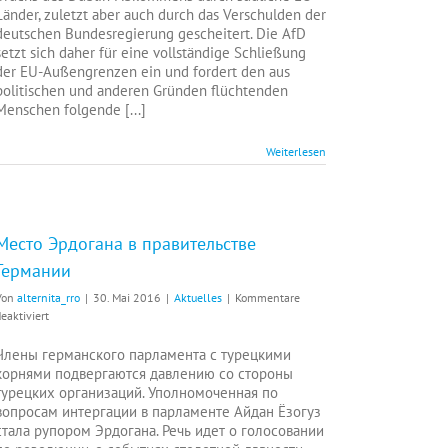
vor
Länder, zuletzt aber auch durch das Verschulden der
Ort
deutschen Bundesregierung gescheitert. Die AfD
setzt sich daher für eine vollständige Schließung
der EU-Außengrenzen ein und fordert den aus
politischen und anderen Gründen flüchtenden
Menschen folgende [...]
Weiterlesen
Место Эрдогана в правительстве
Германии
Von
alternita_rro
|
30. Mai 2016
|
Aktuelles
|
Kommentare
für
eaktiviert
Место
Эрдогана
Члены германского парламента с турецкими
в
корнями подвергаются давлению со стороны
правительстве
турецких организаций. Уполномоченная по
Германии
вопросам интергации в парламенте Айдан Ёзогуз
стала рупором Эрдогана. Речь идет о голосовании