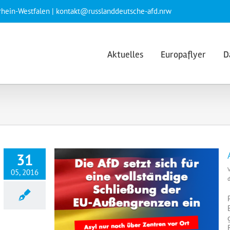
rhein-Westfalen | kontakt@russlanddeutsche-afd.nrw
Aktuelles
Europaflyer
D
31
05, 2016
d