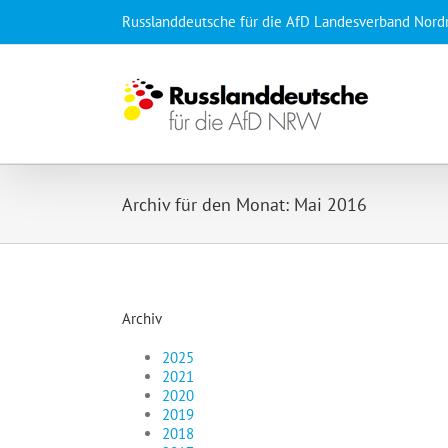
Zum
Russlanddeutsche für die AfD Landesverband Nord
Inhalt
springen
Archiv für den Monat:
Mai 2016
Archiv
2025
2021
2020
2019
2018