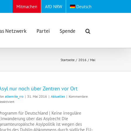
Mitmachen
AfD NRW
Deutsch
as Netzwerk
Partei
Spende
Startseite
2016
Mai
Asyl nur noch über Zentren vor Ort
Von
alternita_rro
|
31. Mai 2016
|
Aktuelles
|
Kommentare
für
eaktiviert
Asyl
nur
Programm für Deutschland | Keine irreguläre
noch
Einwanderung über das Asylrecht Die
über
gesamteuropäische Asylpolitik ist wegen des
Zentren
Bruchs des Dublin-Abkommens durch südliche EU-