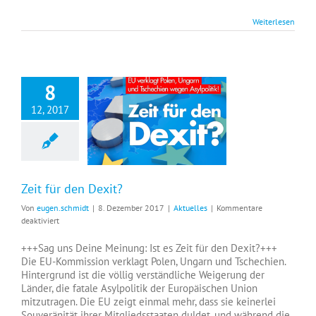
Weiterlesen
8
12, 2017
Zeit für den Dexit?
Von
eugen.schmidt
|
8. Dezember 2017
|
Aktuelles
|
Kommentare
für
deaktiviert
Zeit
für
+++Sag uns Deine Meinung: Ist es Zeit für den Dexit?+++
den
Die EU-Kommission verklagt Polen, Ungarn und Tschechien.
Dexit?
Hintergrund ist die völlig verständliche Weigerung der
Länder, die fatale Asylpolitik der Europäischen Union
mitzutragen. Die EU zeigt einmal mehr, dass sie keinerlei
Souveränität ihrer Mitgliedsstaaten duldet, und während die