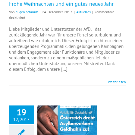
Frohe Weihnachten und ein gutes neues Jahr
Von
eugen.schmidt
|
24. Dezember 2017
|
Aktuelles
|
Kommentare
für
deaktiviert
Frohe
Weihnachten
Liebe Mitglieder und Unterstützer der AfD, das
und
zurückliegende Jahr war für unsere Partei so turbulent und
ein
aufreibend wie erfolgreich. Dieser Erfolg ist nicht nur einer
gutes
überzeugenden Programmatik, den gelungenen Kampagnen
neues
und dem Engagement aller Funktionäre und Mitglieder zu
Jahr
verdanken, sondern zu einem maßgeblichen Teil der
unermüdlichen Unterstützung unserer Mitstreiter. Dank
diesem Erfolg, dem unsere [...]
Weiterlesen
19
12, 2017
Anreize abschaffen: Vorbild für Deutschland?