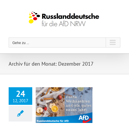
Zum
Inhalt
springen
Gehe zu ...
Archiv für den Monat:
Dezember 2017
24
12, 2017
Frohe Weihnachten und ein gutes neues Jahr