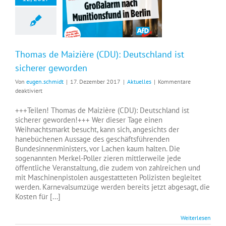
Thomas de Maizière (CDU): Deutschland ist sicherer geworden
Thomas de Maizière (CDU): Deutschland ist
sicherer geworden
Von
eugen.schmidt
|
17. Dezember 2017
|
Aktuelles
|
Kommentare
für
deaktiviert
Thomas
de
+++Teilen! Thomas de Maizière (CDU): Deutschland ist
Maizière
sicherer geworden!+++ Wer dieser Tage einen
(CDU):
Weihnachtsmarkt besucht, kann sich, angesichts der
Deutschland
hanebüchenen Aussage des geschäftsführenden
ist
Bundesinnenministers, vor Lachen kaum halten. Die
sicherer
sogenannten Merkel-Poller zieren mittlerweile jede
geworden
öffentliche Veranstaltung, die zudem von zahlreichen und
mit Maschinenpistolen ausgestatteten Polizisten begleitet
werden. Karnevalsumzüge werden bereits jetzt abgesagt, die
Kosten für [...]
Weiterlesen