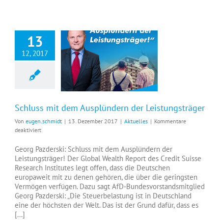
13
12, 2017
Schluss mit dem Ausplündern der Leistungsträger
Schluss mit dem Ausplündern der Leistungsträger
Von
eugen.schmidt
|
13. Dezember 2017
|
Aktuelles
|
Kommentare
für
deaktiviert
Schluss
mit
Georg Pazderski: Schluss mit dem Ausplündern der
dem
Leistungsträger! Der Global Wealth Report des Credit Suisse
Ausplündern
Research Institutes legt offen, dass die Deutschen
der
europaweit mit zu denen gehören, die über die geringsten
Leistungsträger
Vermögen verfügen. Dazu sagt AfD-Bundesvorstandsmitglied
Georg Pazderski: „Die Steuerbelastung ist in Deutschland
eine der höchsten der Welt. Das ist der Grund dafür, dass es
[...]