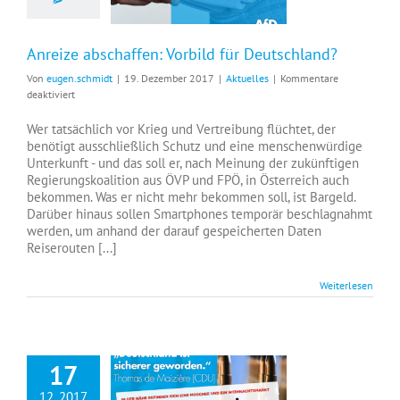
Anreize abschaffen: Vorbild für Deutschland?
Von
eugen.schmidt
|
19. Dezember 2017
|
Aktuelles
|
Kommentare
für
deaktiviert
Anreize
abschaffen:
Wer tatsächlich vor Krieg und Vertreibung flüchtet, der
Vorbild
benötigt ausschließlich Schutz und eine menschenwürdige
für
Unterkunft - und das soll er, nach Meinung der zukünftigen
Deutschland?
Regierungskoalition aus ÖVP und FPÖ, in Österreich auch
bekommen. Was er nicht mehr bekommen soll, ist Bargeld.
Darüber hinaus sollen Smartphones temporär beschlagnahmt
werden, um anhand der darauf gespeicherten Daten
Reiserouten [...]
Weiterlesen
17
12, 2017