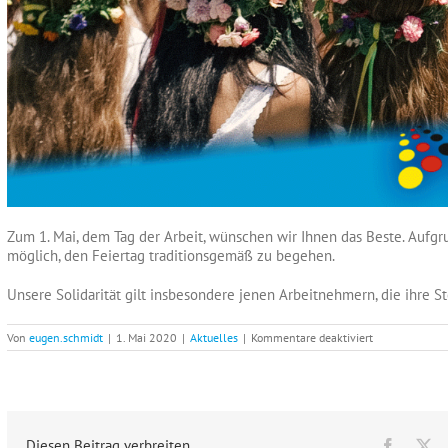
Zum 1. Mai, dem Tag der Arbeit, wünschen wir Ihnen das Beste. Aufgrun
möglich, den Feiertag traditionsgemäß zu begehen.
Unsere
Solidarität
gilt insbesondere jenen Arbeitnehmern, die ihre St
für
Von
eugen.schmidt
|
1. Mai 2020
|
Aktuelles
|
Kommentare deaktiviert
Wir
wünschen
Ihnen
einen
schönen
Maifeiertag
Diesen Beitrag verbreiten
Facebo
X