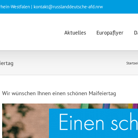
rhein-Westfalen | kontakt@russlanddeutsche-afd.nrw
Aktuelles
Europaflyer
D
iertag
Startse
Wir wünschen Ihnen einen schönen Maifeiertag