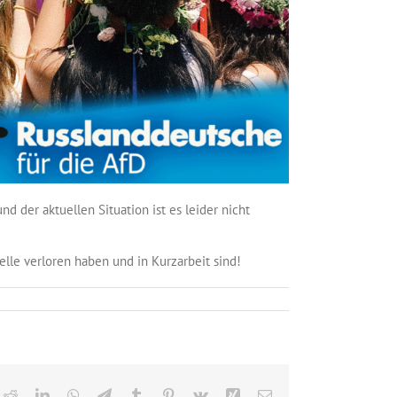
d der aktuellen Situation ist es leider nicht
elle verloren haben und in Kurzarbeit sind!
ok
Reddit
LinkedIn
WhatsApp
Telegram
Tumblr
Pinterest
Vk
Xing
E-