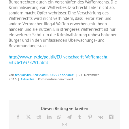
Bürgerrechten durch ein Verschärfen des Waffenrechts. Die
Kriminalisierung von Waffenbesitz schreckt Täter nicht ab,
sondern macht Opfer wehrloser
. Eine Verschärfung des
Waffenrechts wird nicht verhindern, dass Terroristen und
andere Verbrecher illegal Waffen erwerben, mit ihnen
handeln und sie nutzen. Ein strengeres Waffenrecht ist nur
ein weiterer Schritt in die Kriminalisierung unbescholtener
Bürger und in den umfassenden Überwachungs- und
Bevormundungsstaat.
http://www.n-tv.de/politik/EU-verschaerft-Waffenrecht-
article19378291.html
Von
fcc2405bb08c035dd50549973ee24a01
|
21. Dezember
für
2016
|
Aktuelles
|
Kommentare deaktiviert
EU
reagiert
auf
Terroranschläge
Diesen Beitrag verbreiten
Facebook
X
Reddit
LinkedIn
WhatsApp
Telegram
Tumblr
Pinterest
Vk
Xing
E-
Mail