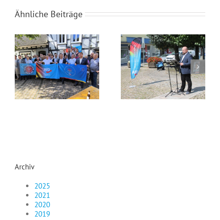
Ähnliche Beiträge
Netzwerk „Russlanddeutsche für die AfD NRW“
Veranstaltung am 07.08.2021 mit Maxim Dyck
Archiv
2025
2021
2020
2019