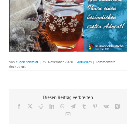
Von
eugen.schmidt
|
29. November 2020
|
Aktuelles
|
Kommentare
für
deaktiviert
Wir
wünschen
Ihnen
einen
besinnlichen
ersten
Diesen Beitrag verbreiten
Advent!
Facebook
X
Reddit
LinkedIn
WhatsApp
Telegram
Tumblr
Pinterest
Vk
Xing
E-
Mail