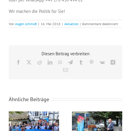
Wir machen die Politik für Sie!
für
Von
eugen.schmidt
|
16. Mai 2018
|
Aktuelles
|
Kommentare deaktiviert
Die
AfD-
Bürgersp
für
Russland
Diesen Beitrag verbreiten
Facebook
X
Reddit
LinkedIn
WhatsApp
Telegram
Tumblr
Pinterest
Vk
Xing
E-
Mail
Ähnliche Beiträge
Netzwerk „Russlanddeutsche für die AfD NRW“
Veranstaltung am 07.08.2021 mit Maxim Dyck